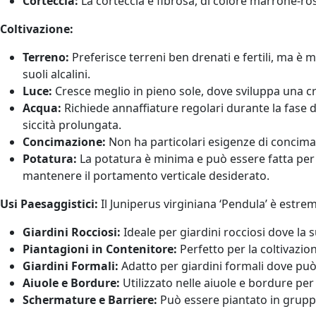
Corteccia:
La corteccia è fibrosa, di colore marrone-ros
Coltivazione:
Terreno:
Preferisce terreni ben drenati e fertili, ma è mo
suoli alcalini.
Luce:
Cresce meglio in pieno sole, dove sviluppa una cr
Acqua:
Richiede annaffiature regolari durante la fase di 
siccità prolungata.
Concimazione:
Non ha particolari esigenze di concimazi
Potatura:
La potatura è minima e può essere fatta per
mantenere il portamento verticale desiderato.
Usi Paesaggistici:
Il Juniperus virginiana ‘Pendula’ è estrem
Giardini Rocciosi:
Ideale per giardini rocciosi dove la
Piantagioni in Contenitore:
Perfetto per la coltivazio
Giardini Formali:
Adatto per giardini formali dove può 
Aiuole e Bordure:
Utilizzato nelle aiuole e bordure per
Schermature e Barriere:
Può essere piantato in gruppi