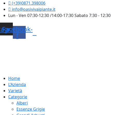
Skip
(+39)0871.398006
to
info@oasivivaipiante.it
content
Lun - Ven 07:30-12:30 /14:00-17:30 Sabato 7:30 - 12:30
tagram
Facebook-
f
Home
L’Azienda
Varietà
Categorie
Alberi
Essenze Grigie