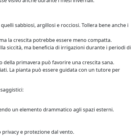
sse visivo anche durante i mesi invernali.
quelli sabbiosi, argillosi e rocciosi. Tollera bene anche i
e, ma la crescita potrebbe essere meno compatta.
a siccità, ma beneficia di irrigazioni durante i periodi di
zio della primavera può favorire una crescita sana.
ti. La pianta può essere guidata con un tutore per
saggistici:
ngendo un elemento drammatico agli spazi esterni.
 privacy e protezione dal vento.