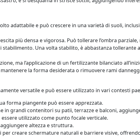
sastro, e si desquama in strisce sottili, aggiungendo intere
lto adattabile e può crescere in una varietà di suoli, inclusi 
escita più densa e vigorosa. Può tollerare l’ombra parzial
stabilimento. Una volta stabilito, è abbastanza tollerante all
one, ma l’applicazione di un fertilizzante bilanciato all’ini
 mantenere la forma desiderata o rimuovere rami danneggia
amente versatile e può essere utilizzato in vari contesti pae
 sua forma piangente può essere apprezzata.
ne in grandi contenitori su patii, terrazze e balconi, aggiu
essere utilizzato come punto focale verticale.
 aggiungere altezza e struttura.
 per creare schermature naturali e barriere visive, offrendo