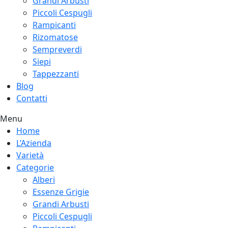
Grandi Arbusti
Piccoli Cespugli
Rampicanti
Rizomatose
Sempreverdi
Siepi
Tappezzanti
Blog
Contatti
Menu
Home
L’Azienda
Varietà
Categorie
Alberi
Essenze Grigie
Grandi Arbusti
Piccoli Cespugli